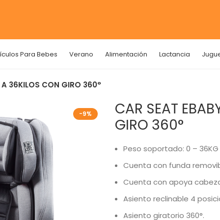
tículos Para Bebes
Verano
Alimentación
Lactancia
Jugu
 A 36KILOS CON GIRO 360°
CAR SEAT EBABY
-9%
GIRO 360°
Peso soportado: 0 – 36KG
Cuenta con funda removib
Cuenta con apoya cabeza
Asiento reclinable 4 posic
Asiento giratorio 360°.