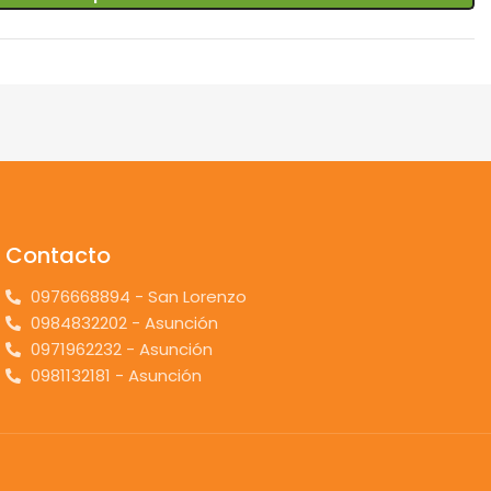
Contacto
0976668894 - San Lorenzo
0984832202 - Asunción
0971962232 - Asunción
0981132181 - Asunción