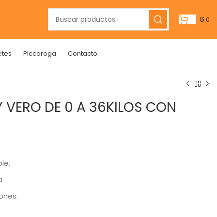
₲
0
etes
Piccoroga
Contacto
 VERO DE 0 A 36KILOS CON
le.
.
iones.