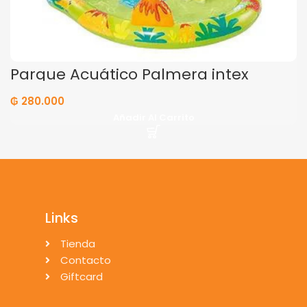
Parque Acuático Palmera intex
₲
280.000
Añadir Al Carrito
Links
Tienda
Contacto
Giftcard