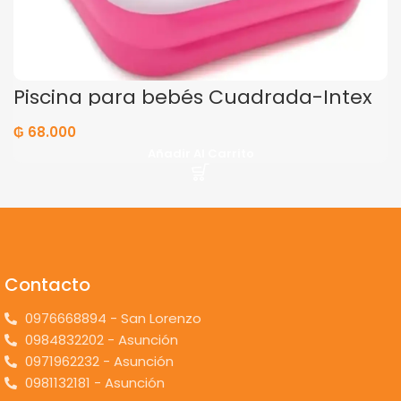
Piscina para bebés Cuadrada-Intex
₲
68.000
Añadir Al Carrito
Contacto
0976668894 - San Lorenzo
0984832202 - Asunción
0971962232 - Asunción
0981132181 - Asunción