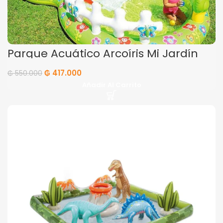
Parque Acuático Arcoíris Mi Jardín
₲
417.000
₲
550.000
Añadir Al Carrito