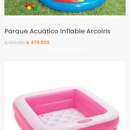
Parque Acuático Inflable Arcoíris
Intex
₲
479.000
₲
560.000
Añadir Al Carrito